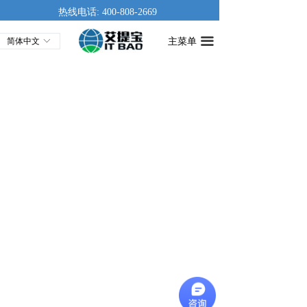
热线电话: 400-808-2669
主菜单
끀
简体中文
ꀅ